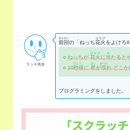
ぜんかい
はなび
前回
の「ねっち
花火
をよけろ
はなび
あ
○
ねっちが
花火
に
当
たると
びょうご
ほし
あらわ
ラッチ先生
○
10
秒後
に
星
が
現
れ どこか
プログラミングをしました。