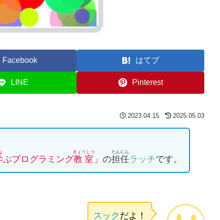
Facebook
はてブ
LINE
Pinterest
2023.04.15
2025.05.03
な
きょうしつ
たんにん
学
ぶプログラミング
教室
」
の
担任
ラッチ
です。
スック
だよ！