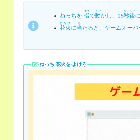
ゆび
うご
びょうご
ねっちを
指
で
動
かし
、
15
秒後
はなび
あ
花火
に
当
たると、ゲームオーバ
ねっち 花火を よけろ