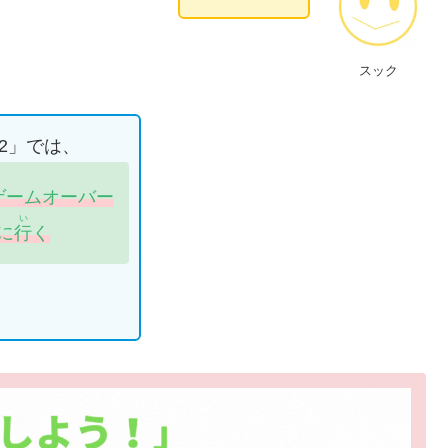
スック
#2」では、
ゲームオーバー
い
に
行
く