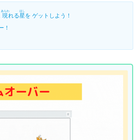
あらわ
ほし
に
現
れる
星
を ゲットしよう！
ー！