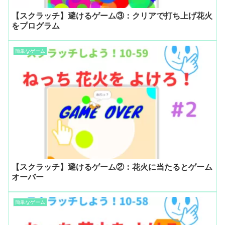
【スクラッチ】避けるゲーム③：クリアで打ち上げ花火
をプログラム
簡単なゲーム
【スクラッチ】避けるゲーム②：花火に当たるとゲーム
オーバー
簡単なゲーム