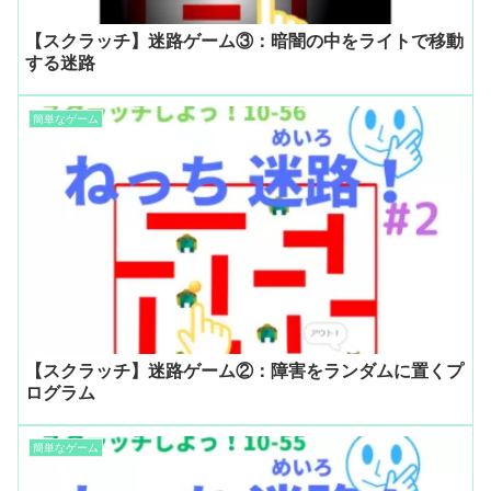
【スクラッチ】迷路ゲーム③：暗闇の中をライトで移動
する迷路
簡単なゲーム
【スクラッチ】迷路ゲーム②：障害をランダムに置くプ
ログラム
簡単なゲーム