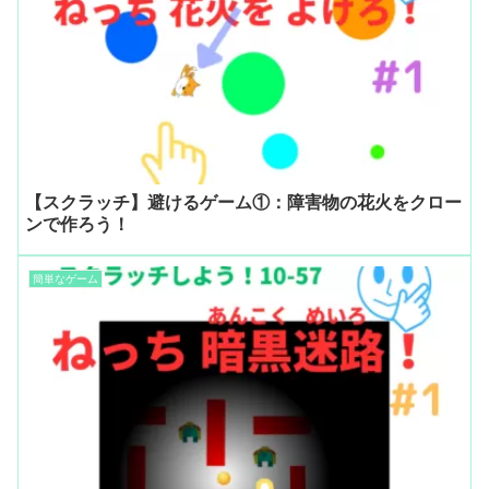
【スクラッチ】避けるゲーム①：障害物の花火をクロー
ンで作ろう！
簡単なゲーム