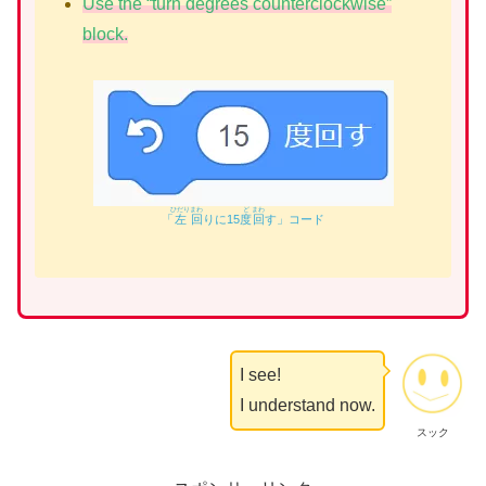
Use the “turn degrees counterclockwise”
block.
ひだり
まわ
ど
まわ
「
左
回
りに15
度
回
す」コード
I see!
I understand now.
スック