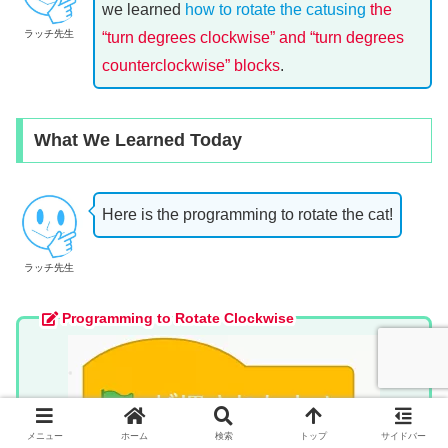
we learned
how to rotate the catusing
the
ラッチ先生
“turn degrees clockwise” and “turn degrees
counterclockwise” blocks
.
What We Learned Today
Here is the programming to rotate the cat!
ラッチ先生
Programming to Rotate Clockwise
メニュー
ホーム
検索
トップ
サイドバー