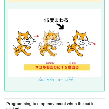
みぎ
ど
まわ
やくめ
「
右
に〇
度
回
す」コードの
役目
Programming to stop movement when the cat is
clicked