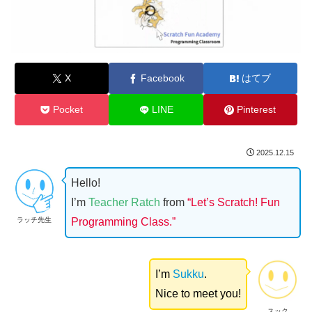
X
Facebook
はてブ
Pocket
LINE
Pinterest
2025.12.15
Hello!
I’m
Teacher Ratch
from
“Let’s Scratch! Fun
ラッチ先生
Programming Class.”
I’m
Sukku
.
Nice to meet you!
スック