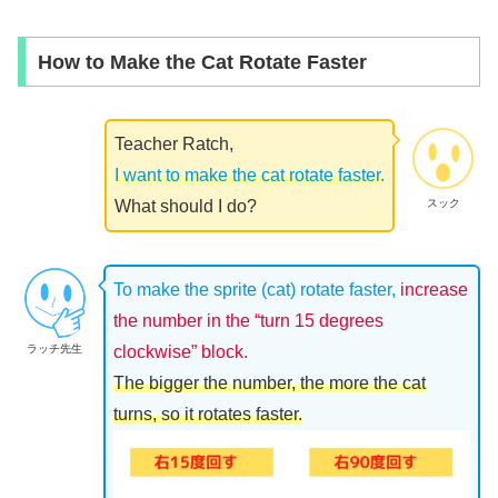
How to Make the Cat Rotate Faster
Teacher Ratch,
I want to make the cat rotate faster.
スック
What should I do?
To make the sprite (cat) rotate faster,
increase
the number in the “turn 15 degrees
ラッチ先生
clockwise” block.
The bigger the number, the more the cat
turns, so it rotates faster.