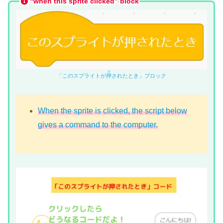
“when this sprite clicked” block
お
「このスプライトが
押
されたとき」ブロック
When the sprite is clicked, the script below
gives a command to the computer.