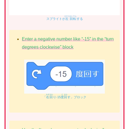
ひだり
かいてん
スプライトが
左
回転
する
Enter a negative number like “-15” in the “turn
degrees clockwise” block
みぎ
まわ
ど
まわ
「
右
回
り-15
度
回
す」ブロック