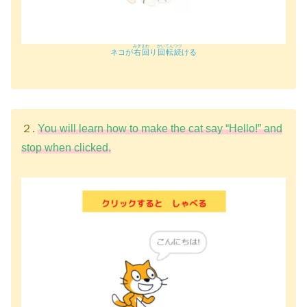
みぎ
まわ
かいてん
つづ
ネコが
右
回
り
回転
続
ける
２.
You will learn how to make the cat say “Hello!” and
stop when clicked.