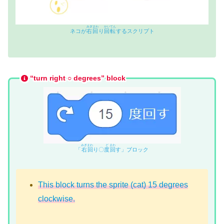
みぎ
まわ
かいてん
ネコが
右
回
り
回転
するスクリプト
“turn right ○ degrees” block
みぎ
まわ
ど
まわ
「
右
回
り〇
度
回
す」ブロック
This block turns the sprite (cat) 15 degrees
clockwise.