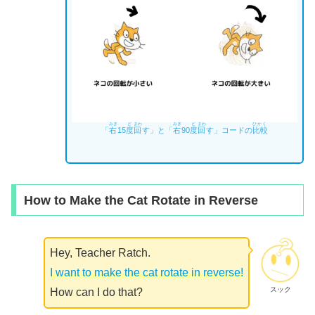
みぎ
ど
まわ
みぎ
ど
まわ
ひかく
「
右
15
度
回
す」と「
右
90
度
回
す」コードの
比較
How to Make the Cat Rotate in Reverse
Hey, Teacher Ratch.
I want to make the cat rotate in reverse!
スック
How can I do that?