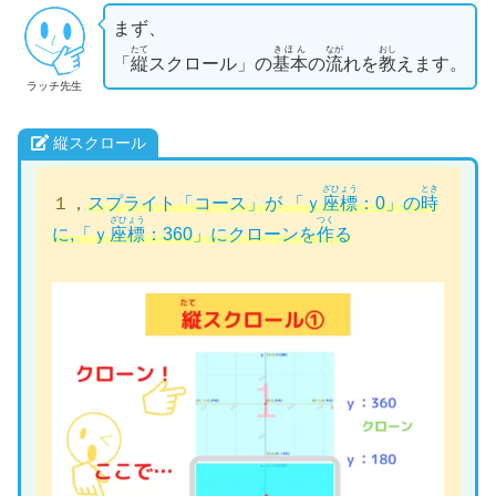
まず、
たて
きほん
なが
おし
「
縦
スクロール」の
基本
の
流
れを
教
えます。
ラッチ先生
縦スクロール
ざひょう
とき
１，
スプライト「
コース
」が 「ｙ
座標
：0」の
時
ざひょう
つく
に,「
ｙ
座標
：360」にクローンを
作
る