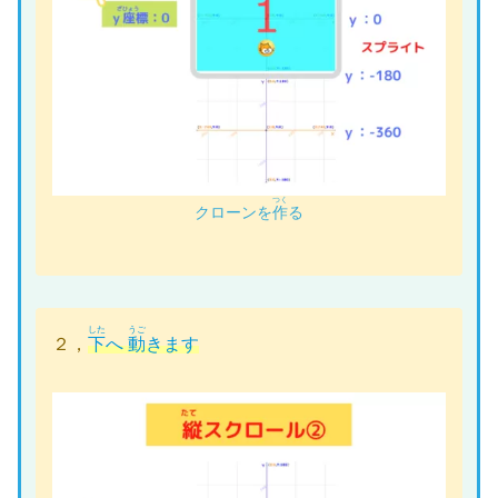
つく
クローンを
作
る
した
うご
２，
下
へ
動
きます