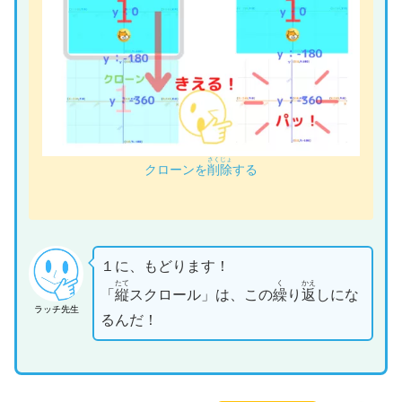
さくじょ
クローンを
削除
する
１に、もどります！
たて
く
かえ
「
縦
スクロール」は、この
繰
り
返
しにな
ラッチ先生
るんだ！