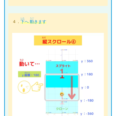
した
うご
４．
下
へ
動
きます