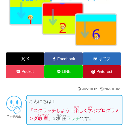
X
Facebook
はてブ
Pocket
LINE
Pinterest
2022.10.12
2025.05.02
こんにちは！
たの
まな
「スクラッチしよう！
楽
しく
学
ぶプログラミ
きょうしつ
たんにん
ラッチ先生
ング
教室
」
の
担任
ラッチ
です。