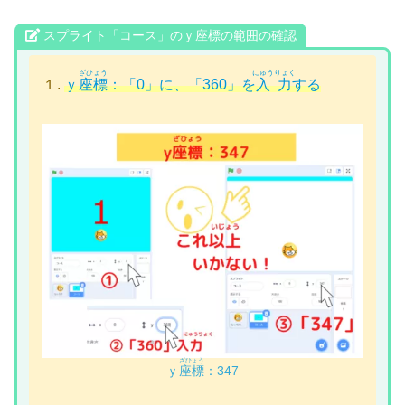
スプライト「コース」のｙ座標の範囲の確認
ざひょう
にゅうりょく
１.
ｙ
座標
：「0」に、「360」を
入力
する
ざひょう
ｙ
座標
：347