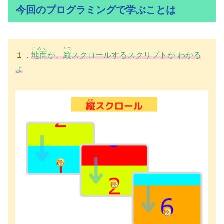
今回のプログラミングで学ぶことは
じめん
たて
１．
地面
が、
縦
スクロールするスクリプトが わかる
よ