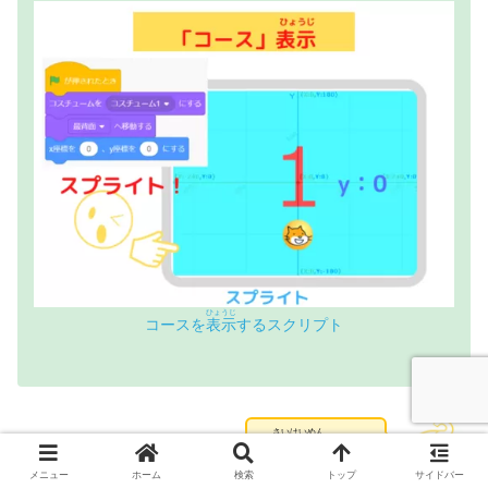
ひょうじ
コース
を
表示
するスクリプト
さいはいめん
「
最背面
」…？
メニュー
ホーム
検索
トップ
サイドバー