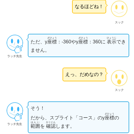
なるほどね！
スック
ざひょう
ざひょう
ひょうじ
ただ、y
座標
：-360やy
座標
：360に
表示
でき
ません。
ラッチ先生
えっ、だめなの？
スック
そう！
ざひょう
だから、スプライト「コース」のy
座標
の
はんい
かくにん
ラッチ先生
範囲
を
確認
します。