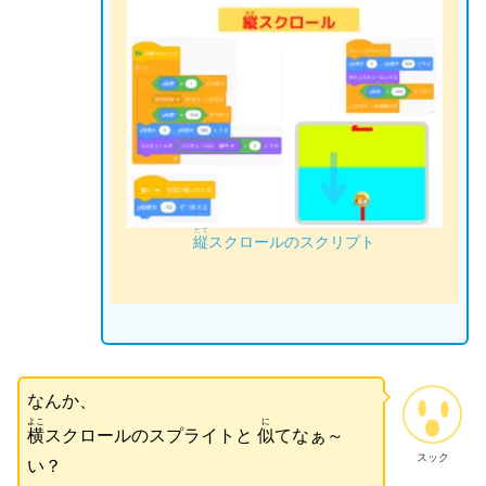
たて
縦
ス
クロールのスクリプト
なんか、
よこ
に
横
スクロールのスプライトと
似
てなぁ～
スック
い？