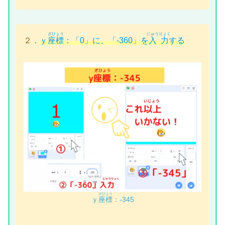
ざひょう
にゅうりょく
２．
ｙ
座標
：「0」に、「-360」を
入力
する
ざひょう
ｙ
座標
：-345