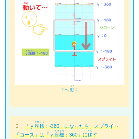
うご
した
下
へ
動
く
ざひょう
３，
「ｙ
座標
：-360」になったら、スプライト
ざひょう
うつ
「
コース
」は「
ｙ
座標
：360」に
移
す