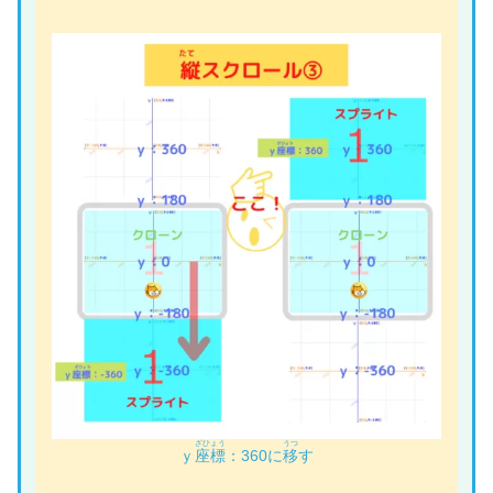
ざひょう
うつ
ｙ
座標
：360に
移
す