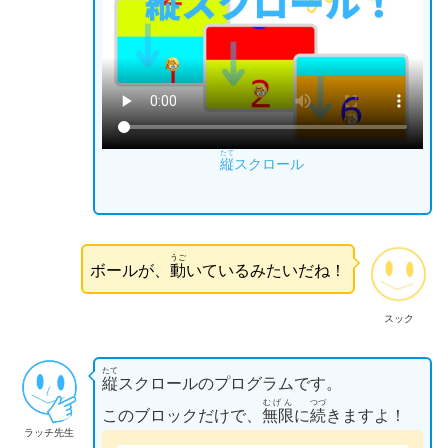
たて
縦
スクロール
うご
ボールが、
動
いているみたいだね！
スック
たて
縦
スクロールのプログラムです。
むげん
つづ
このブロックだけで、
無限
に
続
きますよ！
ラッチ先生