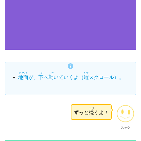
じめん
した
うご
たて
地面
が、
下
へ
動
いていくよ（
縦
スクロール）。
つづ
ずっと
続
くよ！
スック