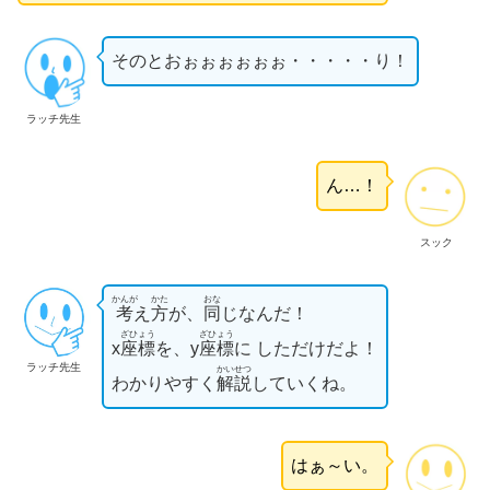
そのとおぉぉぉぉぉぉ・・・・・り！
ラッチ先生
ん…！
スック
かんが
かた
おな
考
え
方
が、
同
じなんだ！
ざひょう
ざひょう
x
座標
を、y
座標
に しただけだよ！
ラッチ先生
かいせつ
わかりやすく
解説
していくね。
はぁ～い。