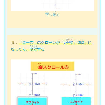
うご
した
下
へ
動
く
ざひょう
５．
「コース」のクローンが「y
座標
：-360」に
さくじょ
なったら、
削除
する