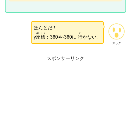
ほんとだ！
ざひょう
い
y
座標
：360や-360に
行
かない。
スック
スポンサーリンク