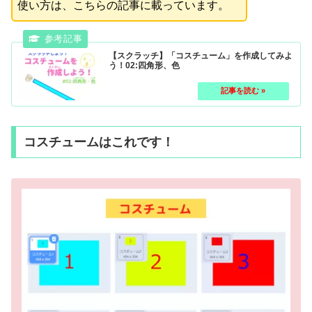
使
い
方
は、こちらの
記事
に
載
っています。
【スクラッチ】「コスチューム」を作成してみよ
う！02:四角形、色
コスチュームはこれです！