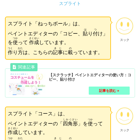
スプライト
スプライト「
ねっちボール
」は、
は
つ
ペイントエディターの「コピー、
貼
り
付
け」
つか
さくせい
スック
を
使
って
作成
しています。
つく
かた
きじ
の
作
り
方
は、こちらの
記事
に
載
っています。
【スクラッチ】ペイントエディターの使い方：コ
ピー、貼り付け
スプライト「
コース
」は、
しかくけい
つか
ペイントエディターの「
四角形
」を
使
って
さくせい
スック
作成
しています。
つか
かた
きじ
の