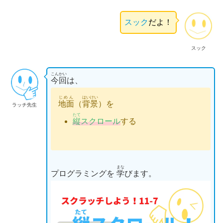
スック
だよ！
スック
こんかい
今回
は、
じめん
はいけい
地面
（
背景
）を
ラッチ先生
たて
縦
スクロール
する
まな
プログラミングを
学
びます。