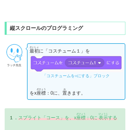
縦スクロールのプログラミング
さいしょ
最初
に「コスチューム１」を
ラッチ先生
「コスチュームを○にする」ブロック
ざひょう
お
をx
座標
：0に、
置
きます。
ざひょう
ひょうじ
１．
スプライト「コース」を、x
座標
：0に
表示
する