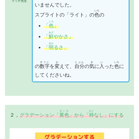
ラッチ先生
いませんでした。
いろ
スプライトの「ライト」の
色
の
いろ
「
色
」
あざ
「
鮮
やかさ」
あか
「
明
るさ」
すうじ
か
じぶん
き
い
いろ
の
数字
を
変
えて、
自分
の
気
に
入
った
色
に
してくださいね。
きいろ
わく
２，
グラデーション「
黄色
」から「
枠
なし」にする