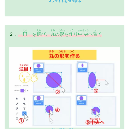
スプライトを
追加
する
えん
えら
まる
かたち
つく
ちゅうおう
お
２，
「
円
」を
選
び、
丸
の
形
を
作
り
中央
へ
置
く
まる
かたち
つく