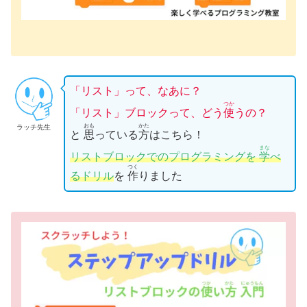
「リスト」って、なあに？
つか
「
リスト
」ブロックって、どう
使
うの？
おも
かた
ラッチ先生
と
思
っている
方
はこちら！
まな
リスト
ブロックでのプログラミングを
学
べ
つく
るドリル
を
作
りました