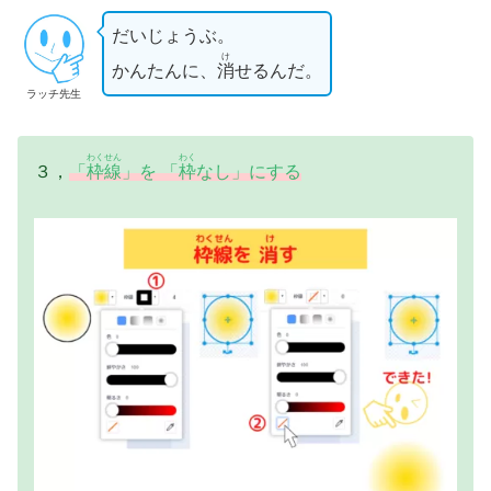
だいじょうぶ。
け
かんたんに、
消
せるんだ。
ラッチ先生
わくせん
わく
３，
「
枠線
」を 「
枠
なし」にする