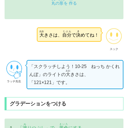
丸
の
形
を
作
る
おお
じぶん
き
大
きさは、
自分
で
決
めてね！
スック
「スクラッチしよう！10-25 ねっち かくれ
おお
んぼ」のライトの
大
きさは、
ラッチ先生
「121×121」です。
グラデーションをつける
ぬ
きいろ
１，
「
塗
りつぶし」で、
黄色
にする