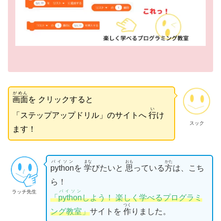
がめん
画面
を クリックすると
い
「ステップアップドリル」のサイトへ
行
け
スック
ます！
パイソン
まな
おも
かた
python
を
学
びたいと
思
っている
方
は、こち
ら！
パイソン
ラッチ先生
「
python
しよう！ 楽しく学べるプログラミ
つく
ング教室」
サイトを
作
りました。