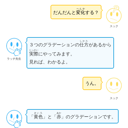
へんか
だんだんと
変化
する？
スック
しかた
３つのグラデーションの
仕方
があるから
じっさい
実際
にやってみます。
ラッチ先生
見れば、わかるよ。
うん。
スック
きいろ
あか
「
黄色
」と「
赤
」のグラデーションです。