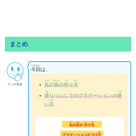
まとめ
こんかい
今回
は、
まる
かたち
つく
かた
丸
の
形
の
作
り
方
ラッチ先生
ぬ
つか
塗
りつぶしでのグラデーションの
使
かた
い
方