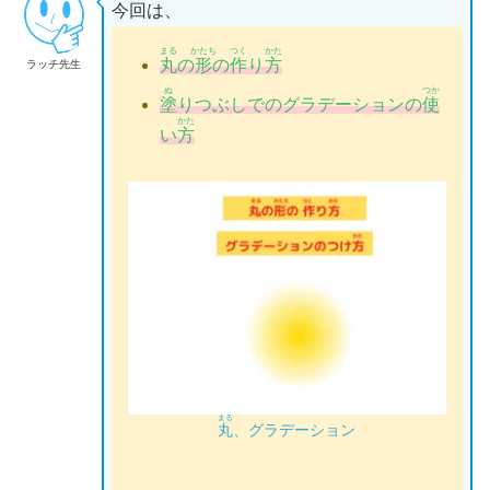
今回
は、
まる
かたち
つく
かた
丸
の
形
の
作
り
方
ラッチ先生
ぬ
つか
塗
りつぶしでのグラデーションの
使
かた
い
方
まる
丸
、グラデーション