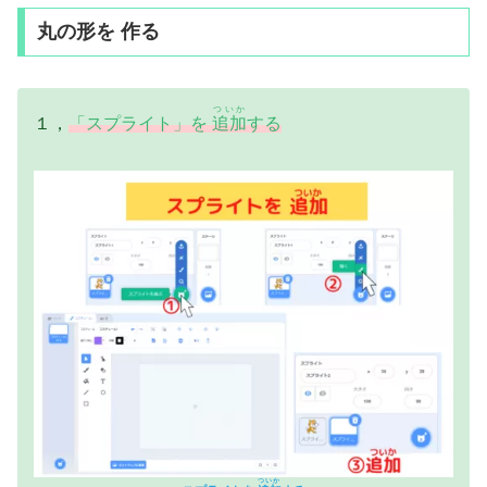
丸の形を 作る
ついか
１，
「スプライト」を
追加
する
ついか