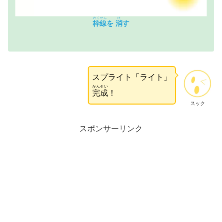
わくせん
け
枠線
を
消
す
スプライト「ライト」
かんせい
完成
！
スック
スポンサーリンク