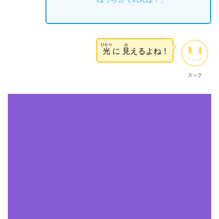
ひかり
み
光
に
見
えるよね！
スック