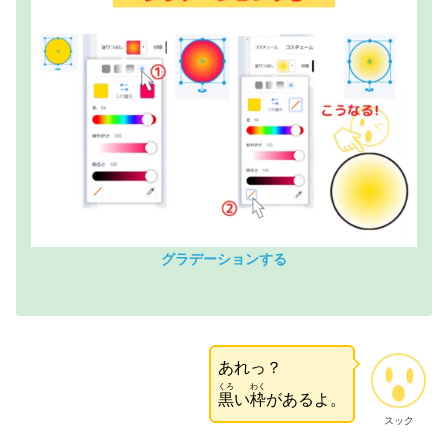
グラデーションする
あれっ？
くろ
わく
黒
い
枠
があるよ。
スック