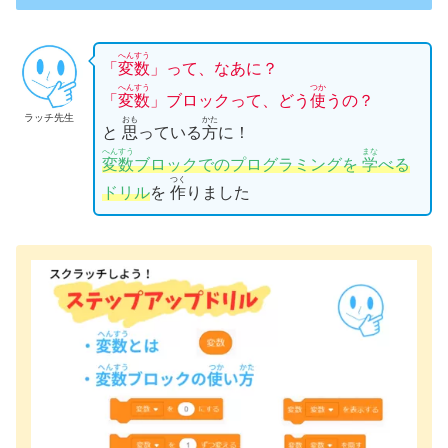
へんすう
「
変数
」って、なあに？
へんすう
つか
「
変数
」ブロックって、どう
使
うの？
ラッチ先生
おも
かた
と
思
っている
方
に！
へんすう
まな
変数
ブロックでのプログラミングを
学
べる
つく
ドリル
を
作
りました