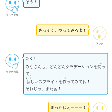
そう！
ラッチ先生
さっそく、やってみるよ！
スック
O.K！
つか
みなさんも、どんどんグラデーションを
使
っ
ラッチ先生
て、
あたら
つく
新
しいスプライトを
作
ってみてね！
それじゃ、またぁ！
まったねえーーー！