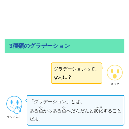
3種類のグラデーション
グラデーションって、
なあに？
スック
「グラデーション」とは、
いろ
いろ
へんか
ある
色
からある
色
へだんだんと
変化
すること
ラッチ先生
だよ。