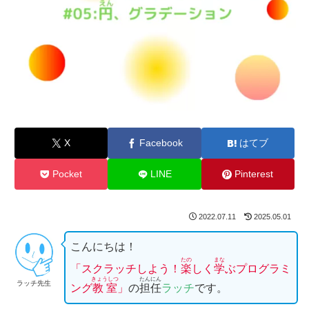
X
Facebook
はてブ
Pocket
LINE
Pinterest
2022.07.11
2025.05.01
こんにちは！
たの
まな
「スクラッチしよう！
楽
しく
学
ぶプログラミ
きょうしつ
たんにん
ラッチ先生
ング
教室
」
の
担任
ラッチ
です。