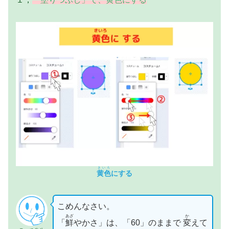
きいろ
黄色
にする
こめんなさい。
あざ
か
「
鮮
やかさ」は、「60」のままで
変
えて