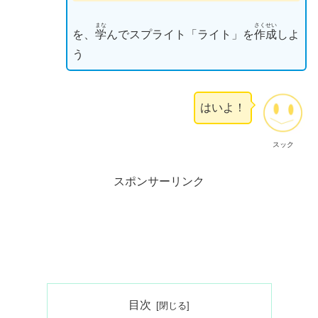
まな
さくせい
を、
学
んでスプライト「ライト」を
作成
しよ
う
はいよ！
スック
スポンサーリンク
目次