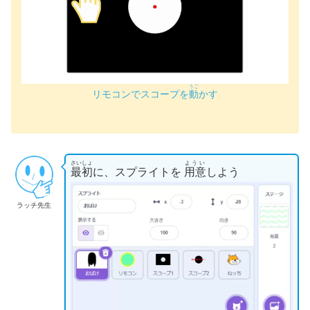
うご
リモコンでスコープを
動
かす
さいしょ
ようい
最初
に、スプライトを
用意
しよう
ラッチ先生