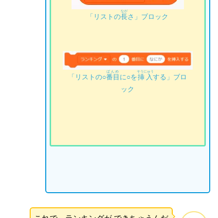
なが
「リストの
長
さ」ブロック
ばんめ
そうにゅう
「リストの○
番目
に○を
挿入
する」ブロ
ック