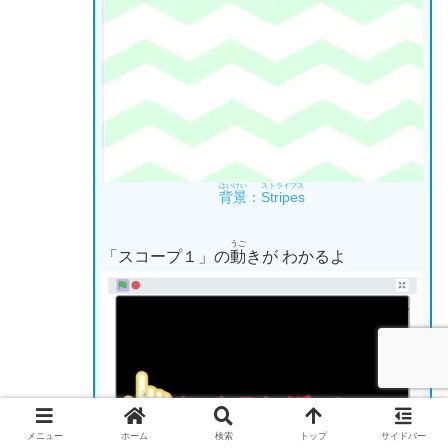
はいけい
ストライプス
背景
：
Stripes
うご
「スコープ１」の
動
きが わかるよ
メニュー
ホーム
検索
トップ
サイドバー