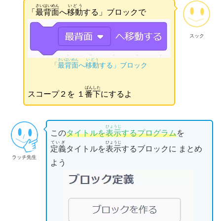
さいはいめん
いどう
「
最背面
へ
移動
する」ブロックで
スック
さいはいめん
いどう
「
最背面
へ
移動
する」ブロック
ばん
した
スコープ２を １
番
下
にするよ
ひょうじ
この
タイトルを
表示
するプログラム
を
ていぎ
ひょうじ
定義
タイトルを
表示
するブロックに まとめ
ラッチ先生
よう