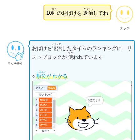
ぴき
たいじ
10
匹
のおばけを
退治
してね
スック
たいじ
おばけを
退治
したタイムのランキングに リ
つか
ストブロックが
使
われています
ラッチ先生
じゅんい
○
順位
が わかる