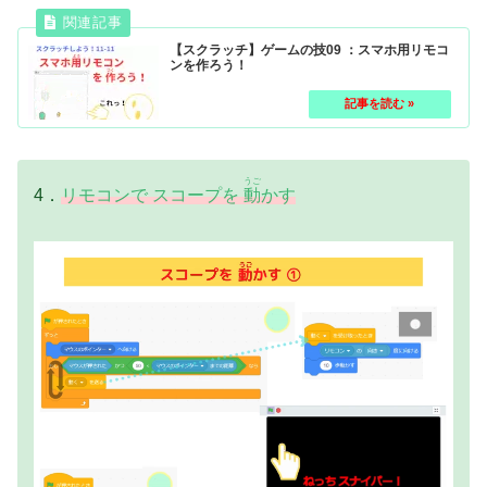
【スクラッチ】ゲームの技09 ：スマホ用リモコ
ンを作ろう！
うご
4．
リモコンで スコープを
動
かす