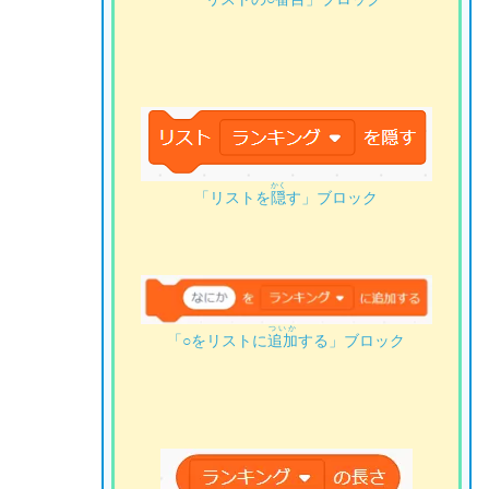
かく
「リストを
隠
す」ブロック
ついか
「○をリストに
追加
する」ブロック