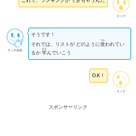
これで、ランキングが できちゃうんだ
スック
そうです！
つか
それでは、リストが どのように
使
われてい
まな
ラッチ先生
るか
学
んでいこう
O.K！
スック
スポンサーリンク