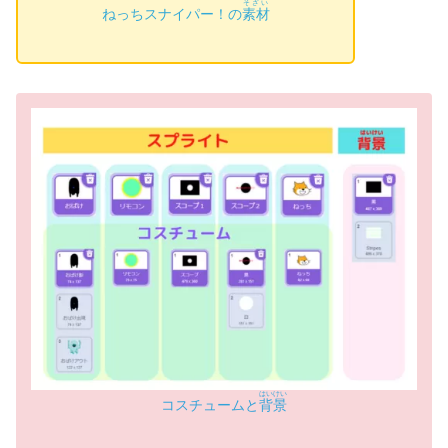
そざい
ねっちスナイパー！の
素材
はいけい
コスチュームと
背景