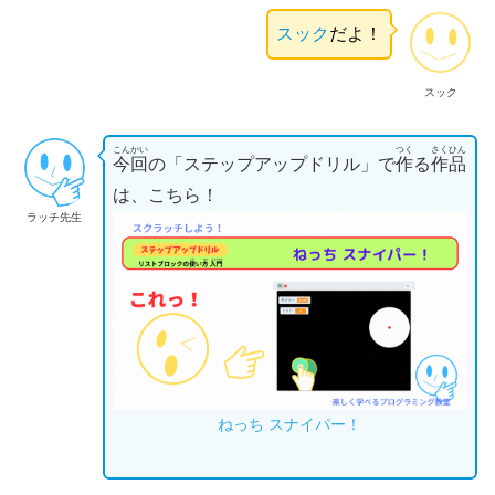
スック
だよ！
スック
こんかい
つく
さくひん
今回
の「ステップアップドリル」で
作
る
作品
は、こちら！
ラッチ先生
ねっち スナイパー！