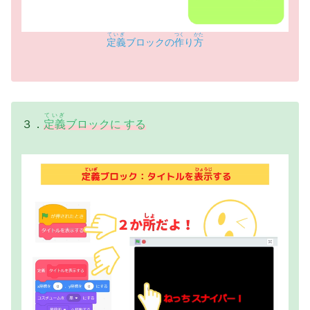
ていぎ
つく
かた
定義
ブロックの
作
り
方
ていぎ
３．
定義
ブロックに する