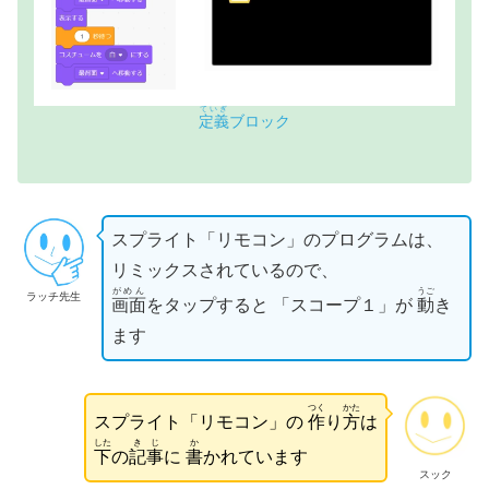
ていぎ
定義
ブロック
スプライト「リモコン」のプログラムは、
リミックスされているので、
がめん
うご
ラッチ先生
画面
をタップすると 「スコープ１」が
動
き
ます
つく
かた
スプライト「リモコン」の
作
り
方
は
した
きじ
か
下
の
記事
に
書
かれています
スック