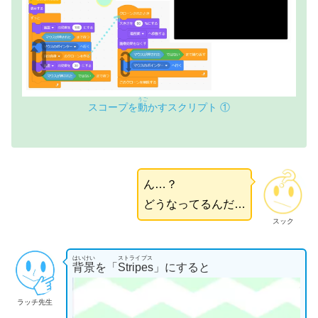
うご
スコープを
動
かすスクリプト ①
ん…？
どうなってるんだ…
スック
はいけい
ストライプス
背景
を「
Stripes
」にすると
ラッチ先生