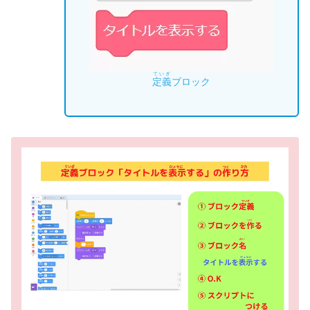
ていぎ
定義
ブロック