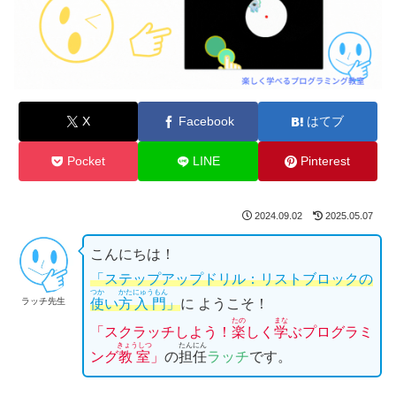
X
Facebook
はてブ
Pocket
LINE
Pinterest
2024.09.02
2025.05.07
こんにちは！
「ステップアップドリル：
リスト
ブロックの
つか
かた
にゅうもん
ラッチ先生
使
い
方
入門
」
に ようこそ！
たの
まな
「スクラッチしよう！
楽
しく
学
ぶプログラミ
きょうしつ
たんにん
ング
教室
」
の
担任
ラッチ
です。