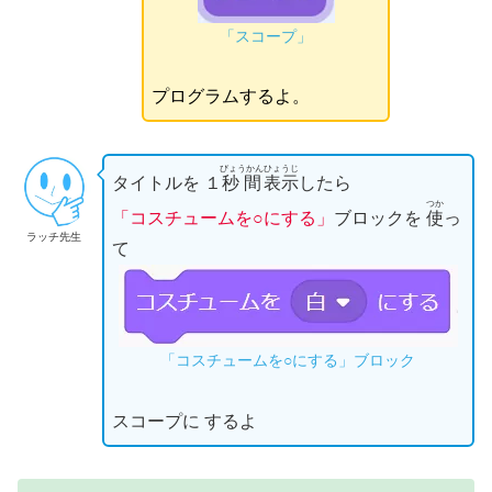
「スコープ」
プログラムするよ。
びょうかん
ひょうじ
タイトルを １
秒間
表示
したら
つか
「コスチュームを○にする」
ブロックを
使
っ
ラッチ先生
て
「コスチュームを○にする」ブロック
スコープに するよ