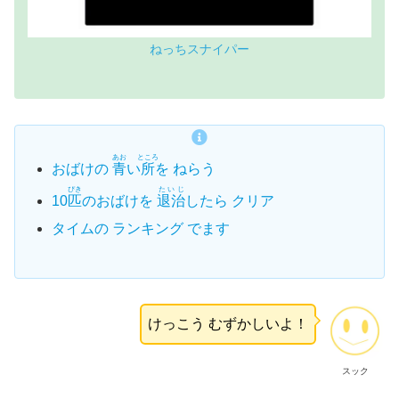
ねっちスナイパー
あお
ところ
おばけの
青
い
所
を ねらう
ぴき
たいじ
10
匹
のおばけを
退治
したら クリア
タイムの ランキング でます
けっこう むずかしいよ！
スック