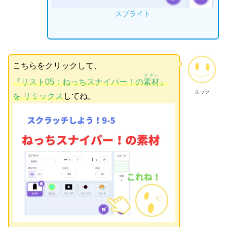
スプライト
こちらをクリックして、
そざい
『リスト05：ねっちスナイパー！の
素材
』
スック
を リミックス
してね。